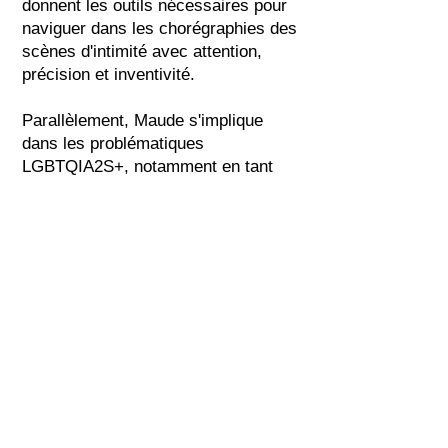
donnent les outils nécessaires pour
naviguer dans les chorégraphies des
scènes d'intimité avec attention,
précision et inventivité.
Parallèlement, Maude s'implique
dans les problématiques
LGBTQIA2S+, notamment en tant
que co-fondatrice des Rencontres
Cinéma Queer et Trans Montréal où
elle développe des outils
d'accompagnement et de
représentation des personnes trans.
Maude réalise actuellement un court
métrage produit par
Colonelle Films
.
Les crédits récents incluent .....